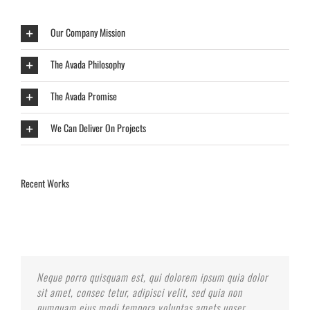
Our Company Mission
The Avada Philosophy
The Avada Promise
We Can Deliver On Projects
Recent Works
Neque porro quisquam est, qui dolorem ipsum quia dolor
Aliquam erat volutpat. Quisque at est id ligula facilisis
sit amet, consec tetur, adipisci velit, sed quia non
laoreet eget pulvinar nibh. Suspendisse at ultrices dui.
numquam eius modi tempora voluptas amets unser.
Curabitur ac felis arcu sadips ipsums fugiats nemis.