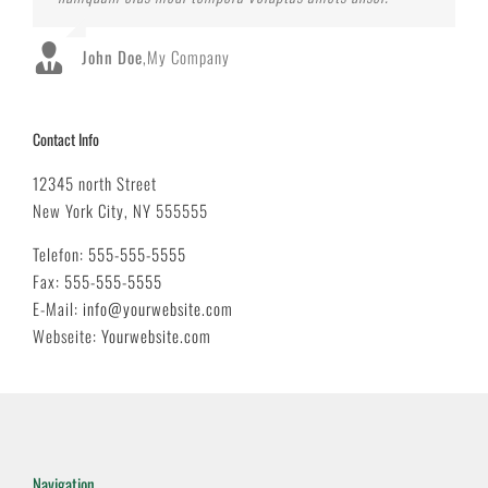
John Doe
Luke Beck
,
My Company
,
Theme Fusion
Contact Info
12345 north Street
New York City, NY 555555
Telefon:
555-555-5555
Fax:
555-555-5555
E-Mail:
info@yourwebsite.com
Webseite:
Yourwebsite.com
Navigation