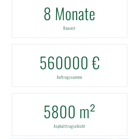
8
Monate
Bauzeit
560000
€
Auftragssumme
5800
m²
Asphalttragschicht